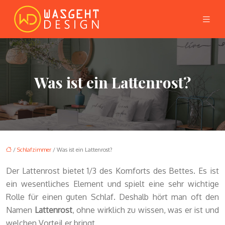
Was ist ein Lattenrost?
/
Schlafzimmer
/ Was ist ein Lattenrost?
Der Lattenrost bietet 1/3 des Komforts des Bettes. Es ist
ein wesentliches Element und spielt eine sehr wichtige
Rolle für einen guten Schlaf. Deshalb hört man oft den
Namen
Lattenrost
, ohne wirklich zu wissen, was er ist und
welchen Vorteil er bringt.